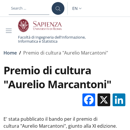
Skip to main content
Skip to footer content
EN
LANGUAGE SWITCHER: CURR
Facoltà di Ingegneria dell'Informazione,
Informatica e Statistica
Breadcrumb
Home
/
Premio di cultura "Aurelio Marcantoni"
Premio di cultura
"Aurelio Marcantoni"
Facebo
X
E' stata pubblicato il bando per il premio di
cultura "Aurelio Marcantoni", giunto alla XI edizione.