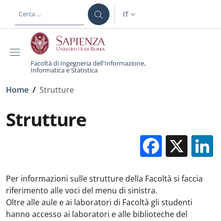
Salta al contenuto principale
Skip to footer content
IT
SELETTORE LINGUA: CURREN
Facoltà di Ingegneria dell'Informazione,
Informatica e Statistica
Briciole di pane
Home
/
Strutture
Strutture
Facebo
X
Per informazioni sulle strutture della Facoltà si faccia
riferimento alle voci del menu di sinistra.
Oltre alle aule e ai laboratori di Facoltà gli studenti
hanno accesso ai laboratori e alle biblioteche del