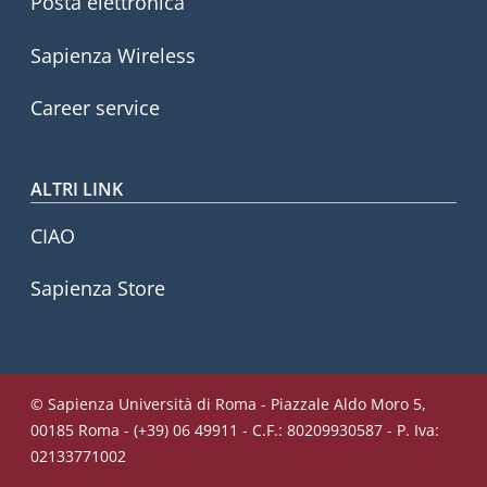
Posta elettronica
Sapienza Wireless
Career service
ALTRI LINK
CIAO
Sapienza Store
© Sapienza Università di Roma - Piazzale Aldo Moro 5,
00185 Roma - (+39) 06 49911 - C.F.: 80209930587 - P. Iva:
02133771002