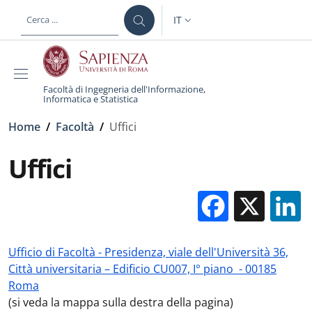
Salta al contenuto principale
Skip to footer content
IT
SELETTORE LINGUA: CURREN
Facoltà di Ingegneria dell'Informazione,
Informatica e Statistica
Briciole di pane
Home
/
Facoltà
/
Uffici
Uffici
Facebo
X
Ufficio di Facoltà - Presidenza, viale dell'Università 36,
Città universitaria – Edificio CU007, I° piano - 00185
Roma
(si veda la mappa sulla destra della pagina)