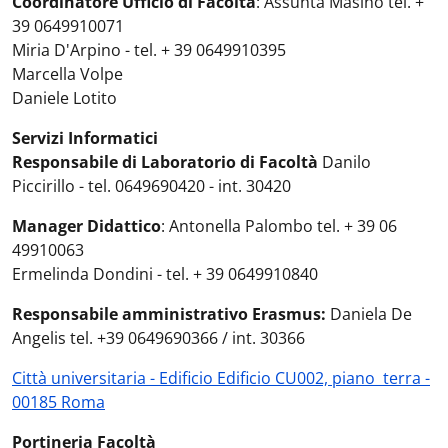
Coordinatore Ufficio di Facoltà
: Assunta Masino tel. +
39 0649910071
Miria D'Arpino - tel. + 39 0649910395
Marcella Volpe
Daniele Lotito
Servizi Informatici
Responsabile di Laboratorio di Facoltà
Danilo
Piccirillo -
tel. 0649690420 - int. 30420
Manager Didattico
: Antonella Palombo tel. + 39 06
49910063
Ermelinda Dondini - tel. + 39 0649910840
Responsabile amministrativo Erasmus:
Daniela De
Angelis tel. +39 0649690366 / int. 30366
Città universitaria - Edificio Edificio CU002, piano terra -
00185 Roma
Portineria Facoltà