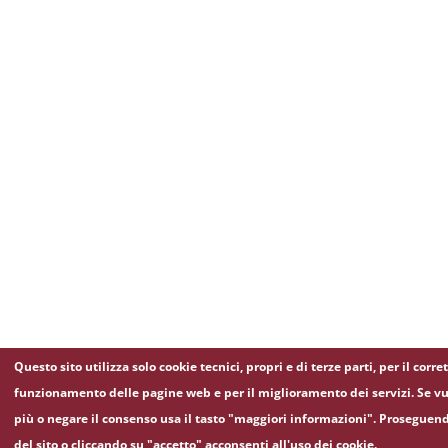
Questo sito utilizza solo cookie tecnici, propri e di terze parti, per il corre
funzionamento delle pagine web e per il miglioramento dei servizi. Se vu
più o negare il consenso usa il tasto "maggiori informazioni". Proseguen
del sito o cliccando su "accetto" acconsenti all'uso dei cookie.