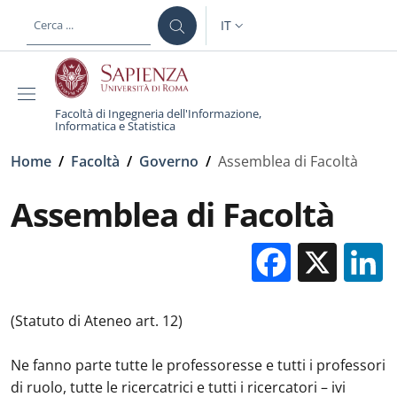
Salta al contenuto principale
Skip to footer content
IT
SELETTORE LINGUA: CURREN
Facoltà di Ingegneria dell'Informazione,
Informatica e Statistica
Briciole di pane
Home
/
Facoltà
/
Governo
/
Assemblea di Facoltà
Assemblea di Facoltà
Facebo
X
(Statuto di Ateneo art. 12)
Ne fanno parte tutte le professoresse e tutti i professori
di ruolo, tutte le ricercatrici e tutti i ricercatori – ivi