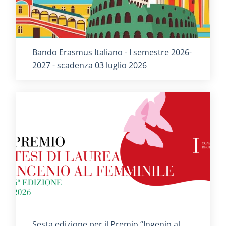
Titolo card
:
Bando Erasmus Italiano - I semestre 2026-
2027 - scadenza 03 luglio 2026
Titolo card
:
Sesta edizione per il Premio “Ingenio al