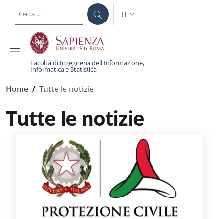
Salta al contenuto principale
Skip to footer content
IT
SELETTORE LINGUA: CURREN
Facoltà di Ingegneria dell'Informazione,
Informatica e Statistica
Briciole di pane
Home
/
Tutte le notizie
Tutte le notizie