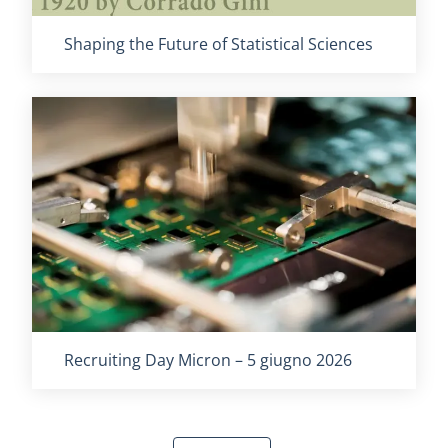
Titolo card
:
Shaping the Future of Statistical Sciences
Titolo card
:
Recruiting Day Micron – 5 giugno 2026