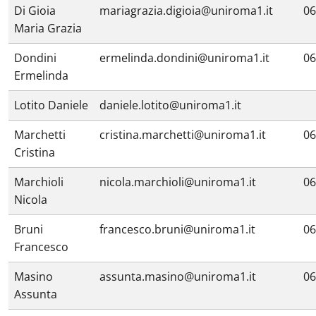
Di Gioia
mariagrazia.digioia@uniroma1.it
06
Maria Grazia
Dondini
ermelinda.dondini@uniroma1.it
06
Ermelinda
Lotito Daniele
daniele.lotito@uniroma1.it
Marchetti
cristina.marchetti@uniroma1.it
06
Cristina
Marchioli
nicola.marchioli@uniroma1.it
06
Nicola
Bruni
francesco.bruni@uniroma1.it
06
Francesco
Masino
assunta.masino@uniroma1.it
06
Assunta