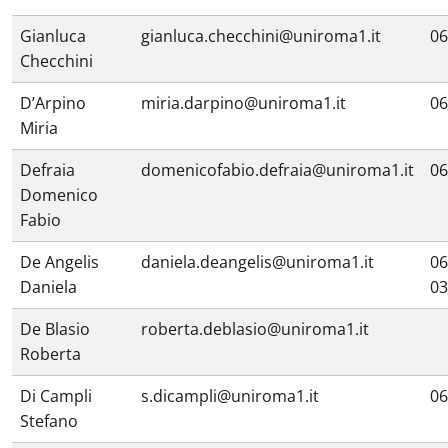
Gianluca
gianluca.checchini@uniroma1.it
06
Checchini
D’Arpino
miria.darpino@uniroma1.it
06
Miria
Defraia
domenicofabio.defraia@uniroma1.it
06
Domenico
Fabio
De Angelis
daniela.deangelis@uniroma1.it
06
Daniela
03
De Blasio
roberta.deblasio@uniroma1.it
Roberta
Di Campli
s.dicampli@uniroma1.it
06
Stefano