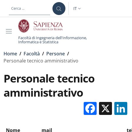
Salta al contenuto principale
Skip to footer content
IT
SELETTORE LINGUA: CURREN
Facoltà di Ingegneria dell'Informazione,
Informatica e Statistica
Briciole di pane
Home
/
Facoltà
/
Persone
/
Personale tecnico amministrativo
Personale tecnico
amministrativo
Facebo
X
Nome
mail
te