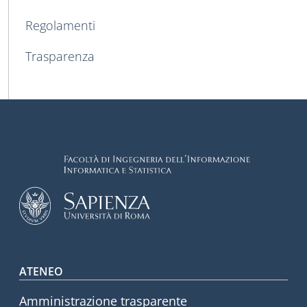
Regolamenti
Trasparenza
Footer menu
ATENEO
Amministrazione trasparente