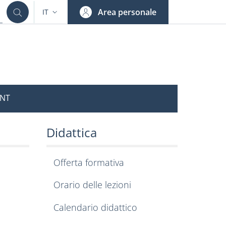
Area personale
IT
SELETTORE LINGUA: CURRENT LANGUAGE
NT
, Informatica e Stat
ltri materiali informat
Didattica
Offerta formativa
Orario delle lezioni
Calendario didattico