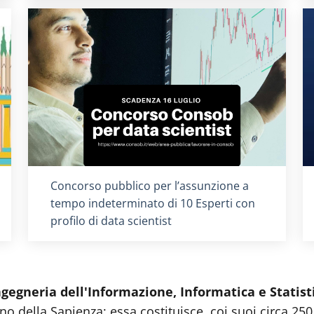
Titolo card
:
Concorso pubblico per l’assunzione a
tempo indeterminato di 10 Esperti con
profilo di data scientist
ngegneria dell'Informazione, Informatica e Statist
o della Sapienza; essa costituisce, coi suoi circa 250