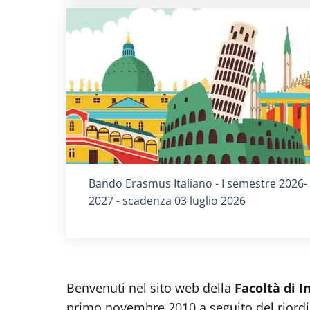
Titolo card
:
Bando Erasmus Italiano - I semestre 2026-
2027 - scadenza 03 luglio 2026
Benvenuti nel sito web della
Facoltà di I
primo novembre 2010 a seguito del riordin