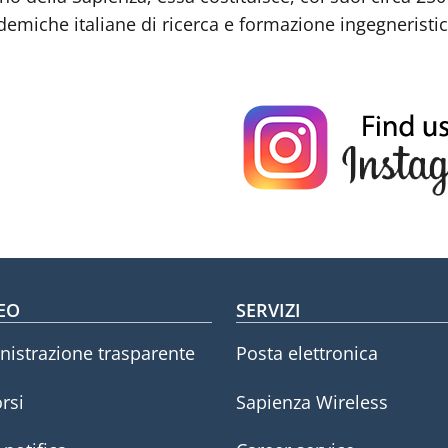
emiche italiane di ricerca e formazione ingegneristica 
oter menu
EO
SERVIZI
istrazione trasparente
Posta elettronica
rsi
Sapienza Wireless