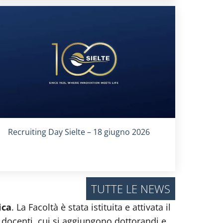
Titolo card
:
Recruiting Day Sielte – 18 giugno 2026
TUTTE LE NEWS
ica
. La Facoltà è stata istituita e attivata il
 docenti, cui si aggiungono dottorandi e