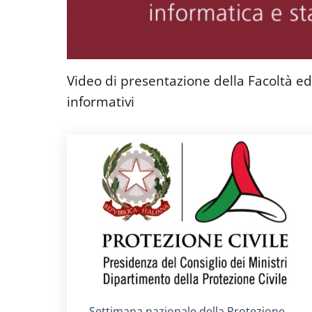
Video di presentazione della Facoltà ed 
informativi
Titolo card
:
Settimana nazionale della Protezione