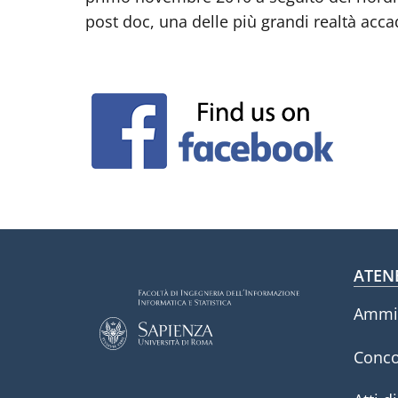
post doc, una delle più grandi realtà accad
Fo
ATEN
Ammin
Conco