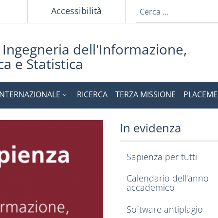
p
Accessibilità
i Ingegneria dell'Informazione,
a e Statistica
INTERNAZIONALE
RICERCA
TERZA MISSIONE
PLACEME
ia dell'Informazione
ione della Facoltà ed a
In evidenza
Sapienza per tutti
Calendario dell'anno
accademico
Software antiplagio