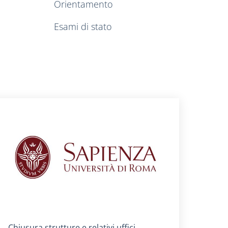
Orientamento
Esami di stato
Titolo card
:
Chiusura strutture e relativi uffici